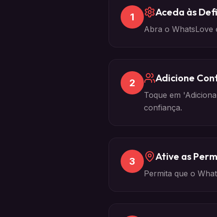
Aceda às Def
1
Abra o WhatsLove e 
Adicione Con
2
Toque em 'Adiciona
confiança.
Ative as Perm
3
Permita que o What