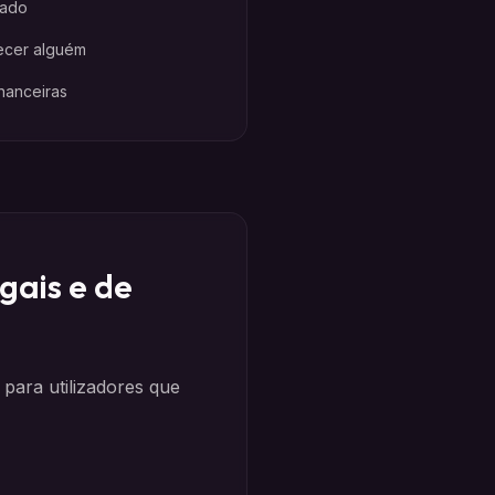
gado
ecer alguém
inanceiras
gais e de
ara utilizadores que