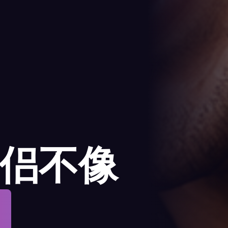
侣不像
。