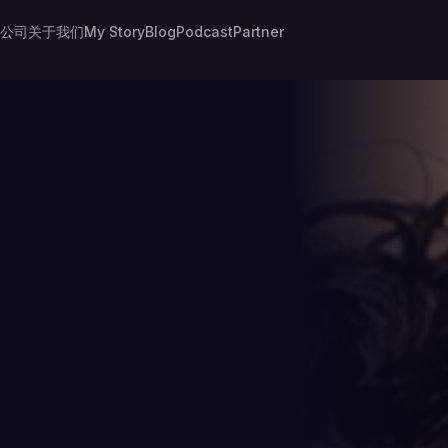
公司
关于我们
My Story
Blog
Podcast
Partner